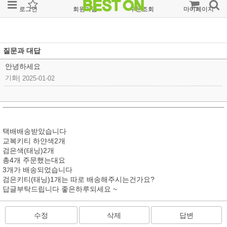
로그인
회원가입
주문조회
마이페이지
질문과 대답
안녕하세요
기화
|
2025-01-02
택배배송받았습니다
교복키티 하얀색2개
검은색(태닝)2개
총4개 주문했는대요
3개가 배송되었습니다
검은키티(태닝)1개는 따로 배송해주시는건가요?
답글부탁드립니다 좋은하루되세요 ~
수정
삭제
답변