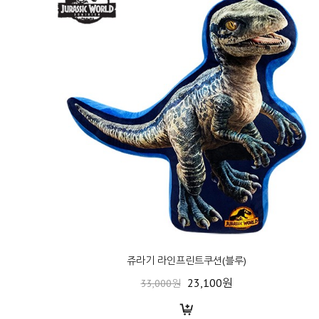
쥬라기 라인프린트쿠션(블루)
23,100원
33,000원