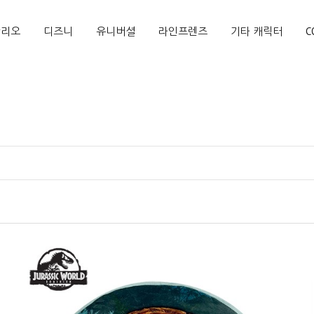
산리오
디즈니
유니버셜
라인프렌즈
기타 캐릭터
C