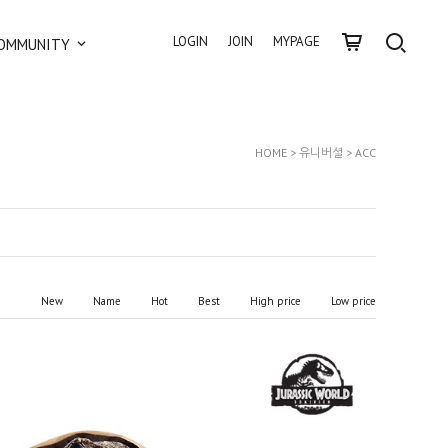
LOGIN
JOIN
MYPAGE
OMMUNITY
HOME
>
유니버셜
>
ACC
New
Name
Hot
Best
High price
Low price