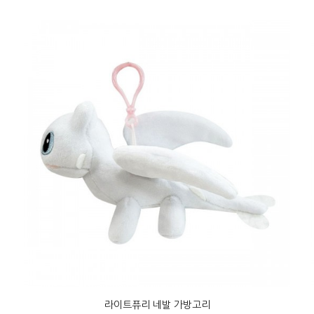
라이트퓨리 네발 가방고리