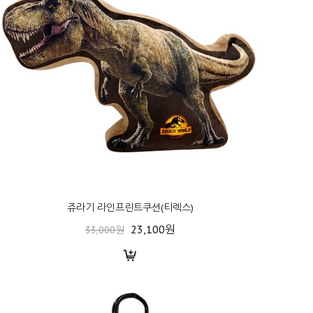
쥬라기 라인프린트쿠션(티렉스)
23,100원
33,000원