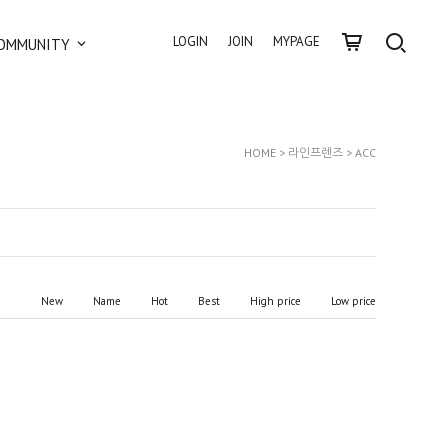
LOGIN
JOIN
MYPAGE
OMMUNITY
HOME
>
라인프렌즈
>
ACC
New
Name
Hot
Best
High price
Low price