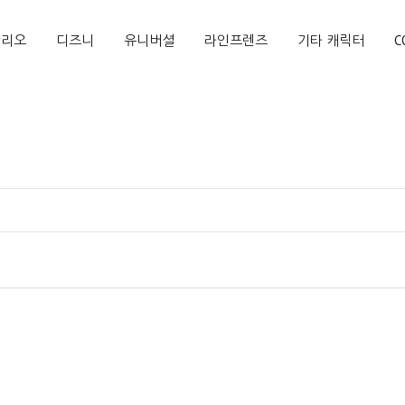
산리오
디즈니
유니버셜
라인프렌즈
기타 캐릭터
C