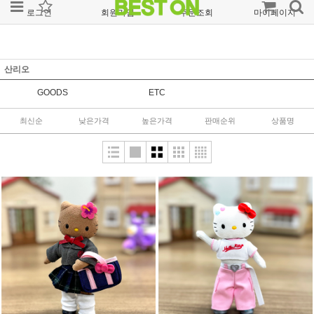
로그인
회원가입
주문조회
마이페이지
산리오
GOODS
ETC
최신순
낮은가격
높은가격
판매순위
상품명